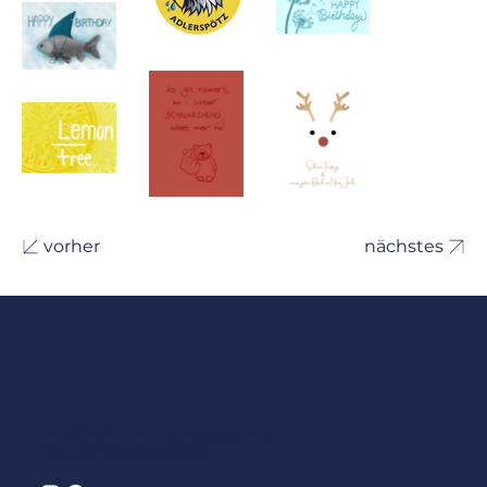
vorher
nächstes
info@rolflandmarotta.swiss
Tel: +41 77 534 27 67