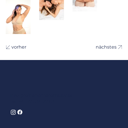
vorher
nächstes
info@rolflandmarotta.swiss
Tel: +41 77 534 27 67