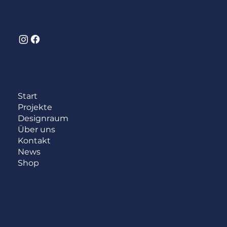
info@rolflandmarotta.swiss
Tel: +41 77 534 27 67
Menü
Start
Projekte
Designraum
Über uns
Kontakt
News
Shop
Haben wir dein Interesse geweckt?
Schreib uns noch heute.