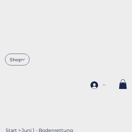
Shop
Anmelden
Start
>
Juni 1 - Bodenrettung