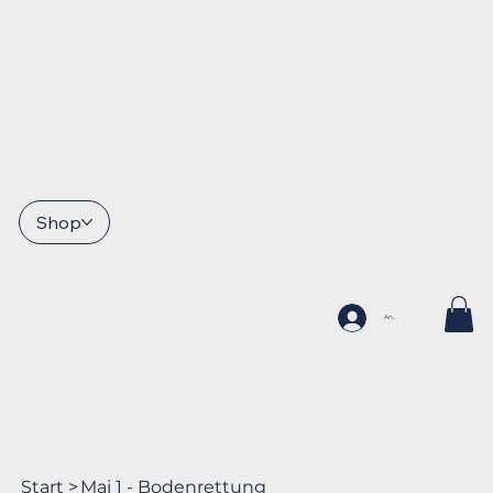
Shop
Anmelden
Start
>
Mai 1 - Bodenrettung