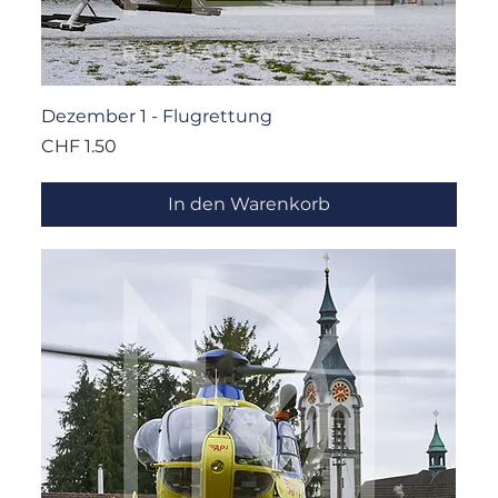
Dezember 1 - Flugrettung
Preis
CHF 1.50
In den Warenkorb