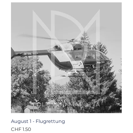
August 1 - Flugrettung
Preis
CHF 1.50