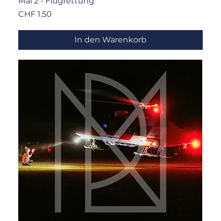
Mai 2 - Flugrettung
Preis
CHF 1.50
In den Warenkorb