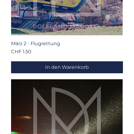
März 2 - Flugrettung
Preis
CHF 1.50
In den Warenkorb