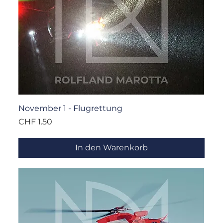
November 1 - Flugrettung
Preis
CHF 1.50
In den Warenkorb