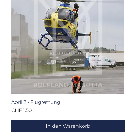
April 2 - Flugrettung
Preis
CHF 1.50
In den Warenkorb