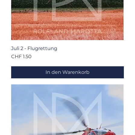
Juli 2 - Flugrettung
Preis
CHF 1.50
In den Warenkorb