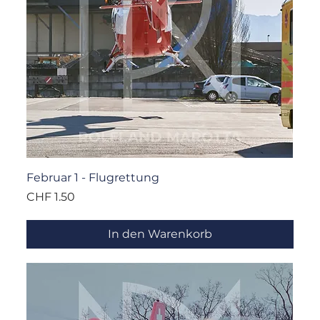
Februar 1 - Flugrettung
Preis
CHF 1.50
In den Warenkorb