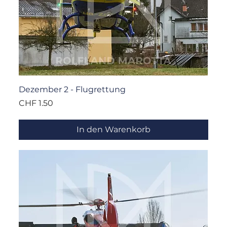
Dezember 2 - Flugrettung
Preis
CHF 1.50
In den Warenkorb