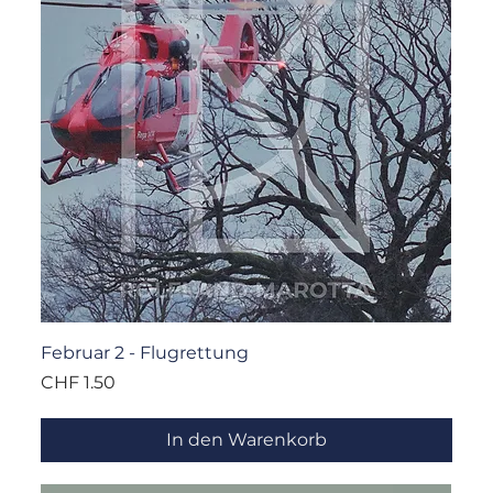
Februar 2 - Flugrettung
Preis
CHF 1.50
In den Warenkorb