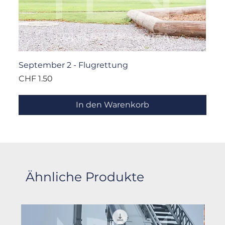
September 2 - Flugrettung
Preis
CHF 1.50
In den Warenkorb
Ähnliche Produkte