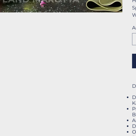
H
S
W
A
D
D
K
P
B
A
D
O