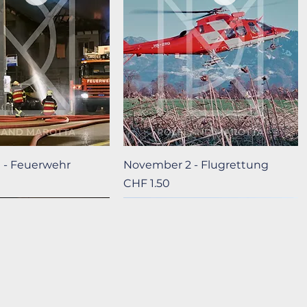
hnellansicht
Schnellansicht
 - Feuerwehr
November 2 - Flugrettung
Preis
CHF 1.50