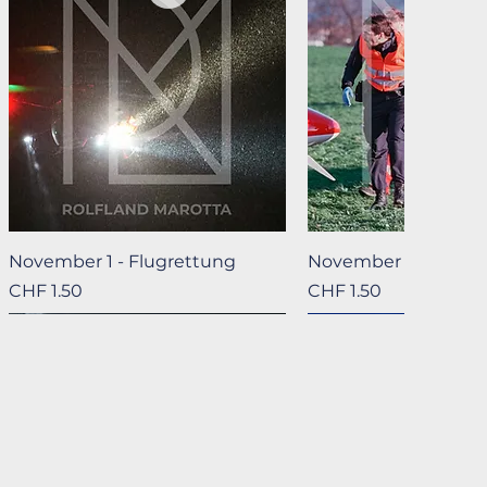
Schnellansicht
Schnellansic
November 1 - Flugrettung
November 2 - Bode
Preis
Preis
CHF 1.50
CHF 1.50