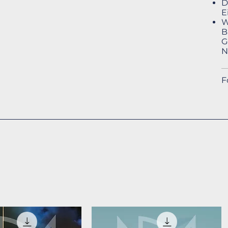
D
E
W
B
G
N
F